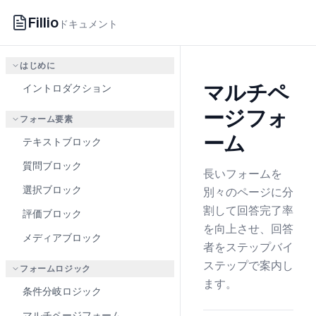
Fillio
ドキュメント
はじめに
マルチペ
イントロダクション
ージフォ
フォーム要素
ーム
テキストブロック
質問ブロック
長いフォームを
選択ブロック
別々のページに分
割して回答完了率
評価ブロック
を向上させ、回答
メディアブロック
者をステップバイ
ステップで案内し
フォームロジック
ます。
条件分岐ロジック
マルチページフォーム