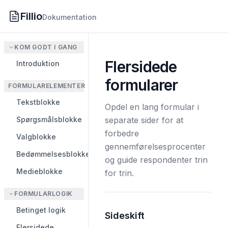
Fillio
Dokumentation
KOM GODT I GANG
Flersidede
Introduktion
formularer
FORMULARELEMENTER
Tekstblokke
Opdel en lang formular i
Spørgsmålsblokke
separate sider for at
forbedre
Valgblokke
gennemførelsesprocenter
Bedømmelsesblokke
og guide respondenter trin
Medieblokke
for trin.
FORMULARLOGIK
Betinget logik
Sideskift
Flersidede