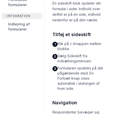
En sideskift-blok opdeler din
formularer
formular i sider. Indhold over
skiftet er på én side, indhold
INTEGRATION
nedenfor er på den næste.
Indlejring af
formularer
Tilføj et sideskift
Klik på +-knappen mellem
1
blokke.
Vælg Sideskift fra
2
indsætningsmenuen.
Formularen opdeles på det
3
pågældende sted. En
Fortsæt-knap vises
automatisk i slutningen af
hver side.
Navigation
Respondenter bevæger sig