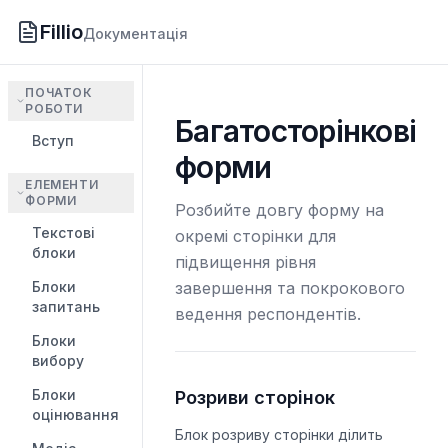
Fillio
Документація
ПОЧАТОК
РОБОТИ
Багатосторінкові
Вступ
форми
ЕЛЕМЕНТИ
ФОРМИ
Розбийте довгу форму на
Текстові
окремі сторінки для
блоки
підвищення рівня
Блоки
завершення та покрокового
запитань
ведення респондентів.
Блоки
вибору
Блоки
Розриви сторінок
оцінювання
Блок розриву сторінки ділить