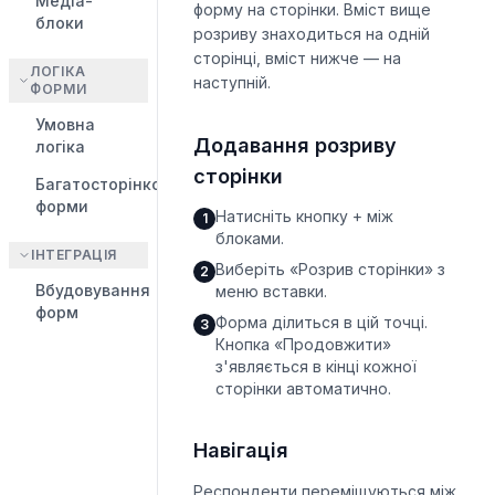
Медіа-
форму на сторінки. Вміст вище
блоки
розриву знаходиться на одній
сторінці, вміст нижче — на
ЛОГІКА
наступній.
ФОРМИ
Умовна
Додавання розриву
логіка
сторінки
Багатосторінкові
форми
Натисніть кнопку + між
1
блоками.
ІНТЕГРАЦІЯ
Виберіть «Розрив сторінки» з
2
Вбудовування
меню вставки.
форм
Форма ділиться в цій точці.
3
Кнопка «Продовжити»
з'являється в кінці кожної
сторінки автоматично.
Навігація
Респонденти переміщуються між