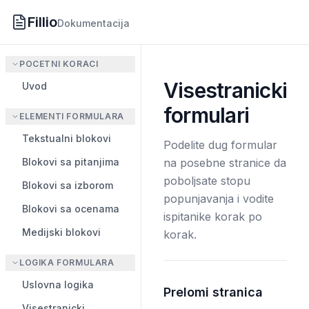
Fillio
Dokumentacija
POCETNI KORACI
Visestranicki
Uvod
formulari
ELEMENTI FORMULARA
Tekstualni blokovi
Podelite dug formular
Blokovi sa pitanjima
na posebne stranice da
poboljsate stopu
Blokovi sa izborom
popunjavanja i vodite
Blokovi sa ocenama
ispitanike korak po
Medijski blokovi
korak.
LOGIKA FORMULARA
Uslovna logika
Prelomi stranica
Visestranicki