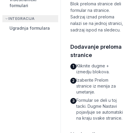
Blok preloma stranice deli
formulari
formular na stranice.
Sadrzaj iznad preloma
INTEGRACIJA
nalazi se na jednoj stranici,
Ugradnja formulara
sadrzaj ispod na sledecu.
Dodavanje preloma
stranice
Kliknite dugme +
1
izmedju blokova.
Izaberite Prelom
2
stranice iz menija za
umetanje.
Formular se deli u toj
3
tacki. Dugme Nastavi
pojavljuje se automatski
na kraju svake stranice.