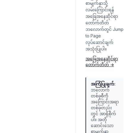
စာမျက်နှာသို့
လမ်းကြောင်းရန်
အခြေအနေဆိုင်ရာ
တော်က်တိတ်
ဘလောက်တွင် Jump
to Page
လုပ်ဆောင်ချက်
အသုံးပြုပါ။
အခြေအနေဆိုင်ရာ
တော်က်တိတ်
→
အကြံပြုချက်
:
ဘလောက်
တစ်ခုစီကို
အကြောင်းအရာ
တစ်ခုတည်း
တွင် အာရုံစိုက်
ပါ။ အတို
ဆောင်းသော
စာမျက်နှာ