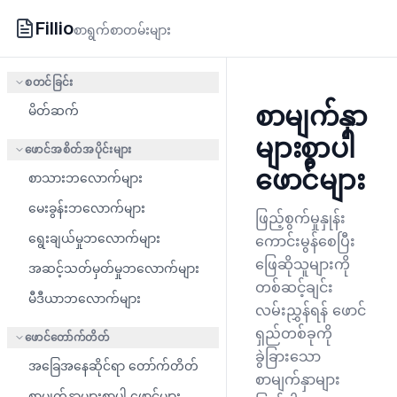
Fillio
စာရွက်စာတမ်းများ
စတင်ခြင်း
စာမျက်နှာ
မိတ်ဆက်
များစွာပါ
ဖောင်အစိတ်အပိုင်းများ
ဖောင်များ
စာသားဘလောက်များ
မေးခွန်းဘလောက်များ
ဖြည့်စွက်မှုနှုန်း
ရွေးချယ်မှုဘလောက်များ
ကောင်းမွန်စေပြီး
ဖြေဆိုသူများကို
အဆင့်သတ်မှတ်မှုဘလောက်များ
တစ်ဆင့်ချင်း
မီဒီယာဘလောက်များ
လမ်းညွှန်ရန် ဖောင်
ရှည်တစ်ခုကို
ဖောင်တော်က်တိတ်
ခွဲခြားသော
အခြေအနေဆိုင်ရာ တော်က်တိတ်
စာမျက်နှာများ
စာမျက်နှာများစွာပါ ဖောင်များ