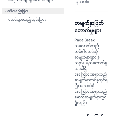
ဖြတ်ပါ။
ပေါင်းစည်းခြင်း
ဖောင်များထည့်သွင်းခြင်း
စာမျက်နှာဖြတ်
တောက်မှုများ
Page Break
ဘလောက်သည်
သင်၏ဖောင်ကို
စာမျက်နှာများ ခွဲ
သည်။ ဖြတ်တောက်မှု
အပေါ်ရှိ
အကြောင်းအရာသည်
စာမျက်နှာတစ်ခုတွင်ရှိ
ပြီး အောက်ရှိ
အကြောင်းအရာသည်
နောက်စာမျက်နှာတွင်
ရှိသည်။