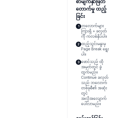
စာမျက်နှာဖြတ်
တောက်မှု ထည့်
ခြင်း
ဘလောက်များ
1
ကြားရှိ + ခလုတ်
ကို ကလစ်နှိပ်ပါ။
ထည့်သွင်းမနူးမှ
2
Page Break ရွေး
ပါ။
ဖောင်သည် ထို
3
အမှတ်တွင် ခွဲ
ထွက်မည်။
Continue ခလုတ်
သည် ဘလောက်
တစ်ခုစီ၏ အဆုံး
တွင်
အလိုအလျောက်
ပေါ်လာမည်။