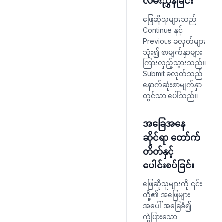
လမ်းညွှန်ခြင်း
ဖြေဆိုသူများသည်
Continue နှင့်
Previous ခလုတ်များ
သုံး၍ စာမျက်နှာများ
ကြားလှည့်သွားသည်။
Submit ခလုတ်သည်
နောက်ဆုံးစာမျက်နှာ
တွင်သာ ပေါ်သည်။
အခြေအနေ
ဆိုင်ရာ တော်က်
တိတ်နှင့်
ပေါင်းစပ်ခြင်း
ဖြေဆိုသူများကို ၎င်း
တို့၏ အဖြေများ
အပေါ် အခြေခံ၍
ကွဲပြားသော